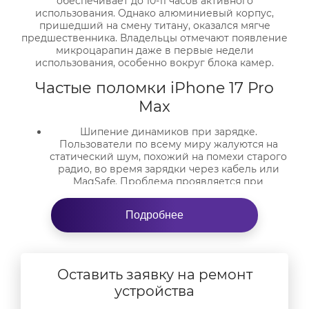
обеспечивает до 10-11 часов активного
использования. Однако алюминиевый корпус,
пришедший на смену титану, оказался мягче
предшественника. Владельцы отмечают появление
микроцарапин даже в первые недели
использования, особенно вокруг блока камер.
Частые поломки iPhone 17 Pro
Max
Шипение динамиков при зарядке.
Пользователи по всему миру жалуются на
статический шум, похожий на помехи старого
радио, во время зарядки через кабель или
MagSafe. Проблема проявляется при
воспроизведении аудио и может сохраняться
даже после замены устройства.
Подробнее
Повреждения дисплея. Замена экрана — одна
из самых востребованных услуг. Официальная
стоимость дисплея для Pro Max модели
составляет 3198 рублей. Ceramic Shield 2
Оставить заявку на ремонт
защищает от царапин, но при падении стекло
по-прежнему трескается.
устройства
Сбои Wi-Fi и Bluetooth. Некоторые