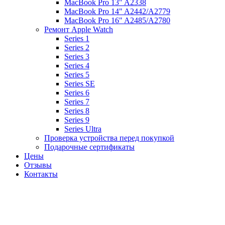
MacBook Pro 13" A2338
MacBook Pro 14" A2442/A2779
MacBook Pro 16" A2485/A2780
Ремонт Apple Watch
Series 1
Series 2
Series 3
Series 4
Series 5
Series SE
Series 6
Series 7
Series 8
Series 9
Series Ultra
Проверка устройства перед покупкой
Подарочные сертификаты
Цены
Отзывы
Контакты