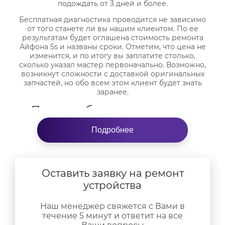
подождать от 3 дней и более.
Бесплатная диагностика проводится не зависимо
от того станете ли вы нашим клиентом. По ее
результатам будет оглашена стоимость ремонта
Айфона 5s и названы сроки. Отметим, что цена не
изменится, и по итогу вы заплатите столько,
сколько указал мастер первоначально. Возможно,
возникнут сложности с доставкой оригинальных
запчастей, но обо всем этом клиент будет знать
заранее.
Почему обратиться к нам за
ремонтом телефона Айфон 5s
Подробнее
выгодно?
Мы специализируемся на технике данного
бренда, поэтому знаем все до мелочей.
Оставить заявку на ремонт
Готовы предоставить рассрочку на платеж за
устройства
услугу.
Беремся за ремонт любой сложности, причем
Наш менеджер свяжется с Вами в
не ограничиваемся телефонами и
течение 5 минут и ответит на все
планшетами.