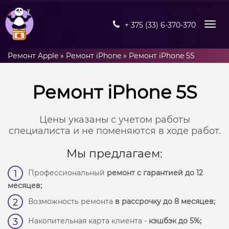
+ 375 (33) 6-370-370
Ремонт Apple
»
Ремонт iPhone
»
Ремонт iPhone 5S
Ремонт iPhone 5S
Цены указаны с учетом работы
специалиста и не поменяются в ходе работ.
Мы предлагаем:
Профессиональный
ремонт с гарантией до 12
1
месяцев;
Возможность ремонта
в рассрочку до 8 месяцев;
2
Накопительная карта клиента -
кэшбэк до 5%;
3