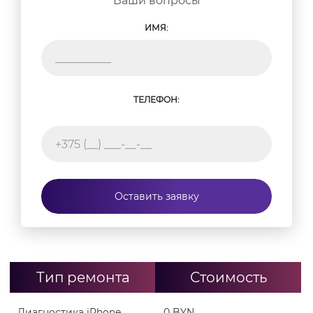
Ваши вопросы
Производим замену деталей только с
согласия клиента, все замененные детали
ИМЯ:
возвращаются пользователю.
Гарантируем полную конфиденциальность
информации. Ваши личные фотографии,
сообщения и файлы остаются нетронутыми.
Для большей уверенности предлагаем
ТЕЛЕФОН:
поставить пароль на доступ к личным данным.
Заказать выезд специалиста можно на сайте,
заполнив специальную форму. Если вы решили
обратиться в офис, ждем вас ежедневно по адресу:
г. Минск, ул. Карла Маркса 25 (вход со двора). Мы
хотим реабилитировать ее, вернуть вам в рабочем
состоянии. Поэтому и предоставляем самые
Оставить заявку
большие гарантии на
ремонт айфонов
в городе —
до 12 месяцев. Звоните, справимся с любой
поломкой.
Тип ремонта
Стоимость
Диагностика iPhone
0 BYN