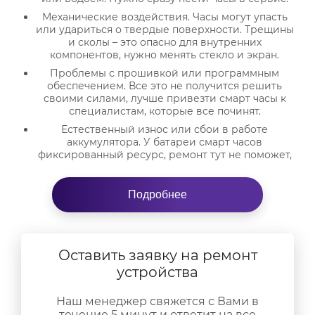
Механические воздействия. Часы могут упасть
или удариться о твердые поверхности. Трещины
и сколы – это опасно для внутренних
компонентов, нужно менять стекло и экран.
Проблемы с прошивкой или программным
обеспечением. Все это не получится решить
своими силами, лучше привезти смарт часы к
специалистам, которые все починят.
Естественный износ или сбои в работе
аккумулятора. У батареи смарт часов
фиксированный ресурс, ремонт тут не поможет,
придется менять аккумулятор на новый.
Повреждения на дисплее. Ремонт Эпл Вотч 9
Подробнее
требуется и в случае, если потрескался или
деформировался дисплей в результате падения,
удара или сжатия.
Как понять, что у ваших умных
Оставить заявку на ремонт
часов проблемы?
устройства
«Симптомы» неисправностей смарт часов Apple
Наш менеджер свяжется с Вами в
проявляются следующим образом:
течение 5 минут и ответит на все