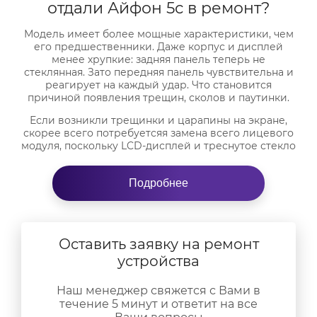
отдали Айфон 5с в ремонт?
Модель имеет более мощные характеристики, чем
его предшественники. Даже корпус и дисплей
менее хрупкие: задняя панель теперь не
стеклянная. Зато передняя панель чувствительна и
реагирует на каждый удар. Что становится
причиной появления трещин, сколов и паутинки.
Если возникли трещинки и царапины на экране,
скорее всего потребуетсяя замена всего лицевого
модуля, поскольку LCD-дисплей и треснутое стекло
с тачскрином в этом аппарате является единым
целым.
Подробнее
Пытаться сделать что-то самому тоже самое, что
выкинуть Айфон. Поэтому не тратьте время
впустую, не выбрасывайте деньги, а сразу
обращайтесь к специалисту. Это позволит:
Оставить заявку на ремонт
сократить время и нервы,
устройства
избежать поломок в ходе самостоятельно
вскрытия телефона,
Наш менеджер свяжется с Вами в
заменить нерабочие элементы на оригинальные,
течение 5 минут и ответит на все