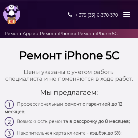
+ 375 (33) 6-370-370
Ремонт Apple
»
Ремонт iPhone
»
Ремонт iPhone 5C
Ремонт iPhone 5C
Цены указаны с учетом работы
специалиста и не поменяются в ходе работ.
Мы предлагаем:
Профессиональный
ремонт с гарантией до 12
1
месяцев;
Возможность ремонта
в рассрочку до 8 месяцев;
2
Накопительная карта клиента -
кэшбэк до 5%;
3