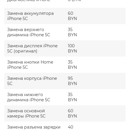
сколько это займет времени, расскажет
специалист после проведенной диагностики.
Замена аккумулятора
Контролируйте процесс, доверяйте
60
iPhone 5C
профессионалам, которым нечего скрывать.
BYN
Замена верхнего
35
динамика iPhone 5C
BYN
Замена дисплея iPhone
100
5C (оригинал)
BYN
Замена кнопки Home
35
iPhone 5C
BYN
Замена корпуса iPhone
95
5C
BYN
Замена нижнего
35
динамика iPhone 5C
BYN
Замена основной
60
камеры iPhone 5C
BYN
Замена разъема зарядки
40