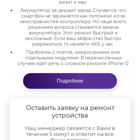
визит к нам.
Аккумулятор не держит заряд. Случается, что
смартфон не заряжается как положено из-за
неисправностей контроллера. Но чаще всего
решением вопроса становится замена
аккумулятора. Этот ремонт быстрый и
несложный. Если ваш айфон стал быстро
разряжаться, то меняйте АКБ у нас.
Проблемы с платой, микросхемами или
отдельными модулями. В перечисленных
случаях идет речь о сложном ремонте iPhone 12
mini. У этой модели шлейф довольно хрупкий,
но если доверить ремонт профессионалам, то
он не займет много времени, и вы получите
Подробнее
восстановленный и готовый к работе аппарат.
Неисправный динамик. Часто у айфона
пропадает звук. Если не слышите собеседника
при разговоре, не можете услышать звонок,
Оставить заявку на ремонт
музыку или другие звуки, то привозите гаджет к
устройства
нам. Нередко все решается обычной чисткой
или несложным и быстрым ремонтом даже без
замены этой детали.
Наш менеджер свяжется с Вами в
течение 5 минут и ответит на все
Не работает кнопка Touch ID. Эта неисправность