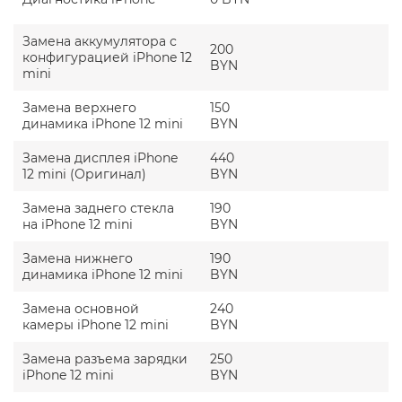
восстановления разбитых оригинальных
модулей iPhone.
Замена аккумулятора с
У нас все цены на
ремонт айфонов
200
указаны уже
конфигурацией iPhone 12
с учетом проведения работ в сервисном центре
BYN
mini
(деталь + работа).
Принимаем оплату наличными и банковскими
Замена верхнего
150
картами прямо на месте. Оплачивайте ремонт,
динамика iPhone 12 mini
BYN
как вам удобно.
Замена дисплея iPhone
440
Работаем без выходных по удобному графику, с 10
12 mini (Оригинал)
BYN
утра до 8 вечера. Успеете привезти айфон даже
после работы.
Замена заднего стекла
190
А еще у нас удобная и современная зона отдыха с
на iPhone 12 mini
BYN
бесплатным Wi-Fi, X-box, настольными играми, чаем
с конфетами, свежезаваренным кофе из
Замена нижнего
190
кофемашины. Вы и не заметите, как пролетит
динамика iPhone 12 mini
BYN
время, и восстановленный айфон 12 мини снова
будет в ваших руках.
Замена основной
240
камеры iPhone 12 mini
BYN
Замена разъема зарядки
250
iPhone 12 mini
BYN