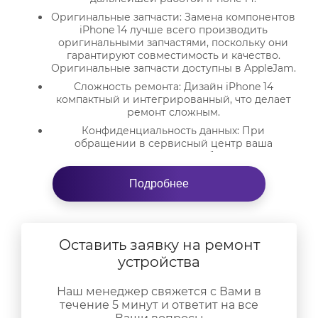
Оригинальные запчасти: Замена компонентов
iPhone 14 лучше всего производить
оригинальными запчастями, поскольку они
гарантируют совместимость и качество.
Оригинальные запчасти доступны в AppleJam.
Сложность ремонта: Дизайн iPhone 14
компактный и интегрированный, что делает
ремонт сложным.
Конфиденциальность данных: При
обращении в сервисный центр ваша
конфиденциальность данных будет защищена.
iPhone 14 содержит множество личной
информации, поэтому ремонтные услуги
Подробнее
должны обеспечить безопасность и
конфиденциальность ваших данных.
Гарантия: Ремонт iPhone 14 в сервисном
центре обеспечивает сохранение гарантии на
Оставить заявку на ремонт
устройство. Если ремонт производится
устройства
самостоятельно или в нерекомендованном
сервисе, это может привести к
аннулированию гарантии.
Наш менеджер свяжется с Вами в
течение 5 минут и ответит на все
В любом случае, при
ремонте iPhone
обращайтесь