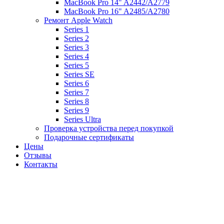
MacBook Pro 14" A2442/A2779
MacBook Pro 16" A2485/A2780
Ремонт Apple Watch
Series 1
Series 2
Series 3
Series 4
Series 5
Series SE
Series 6
Series 7
Series 8
Series 9
Series Ultra
Проверка устройства перед покупкой
Подарочные сертификаты
Цены
Отзывы
Контакты