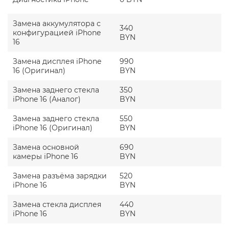
С какими поломками чаще всего
привозят айфон 16 в наш сервис?
Замена аккумулятора с
340
конфигурацией iPhone
BYN
16
Айфон 16 хоть и получил полезные обновления и
улучшения, в целом все равно во многом схож с
предыдущими поколениями Apple. Этом
Замена дисплея iPhone
990
устройству свойственны такие же проблемы
16 (Оригинал)
BYN
наподобие механических повреждений дисплея,
стекла и корпуса, разъемов и динамиков. Вот с
Замена заднего стекла
350
какими проблемами к нам обращаются чаще:
iPhone 16 (Аналог)
BYN
Разбилось стекло или дисплей,
Замена заднего стекла
550
деформировался корпус. Пользоваться таким
iPhone 16 (Оригинал)
BYN
гаджетом неудобно и небезопасно. Мы заменим
экран, дисплей или корпус.
Замена основной
690
Некорректно работает камера, либо различные
камеры iPhone 16
BYN
приложения. Могут быть проблемы с разъемом
USB-C или с Bluetooth, с новой кнопкой Camera
Замена разъёма зарядки
520
Control.
iPhone 16
BYN
Поврежден аккумулятор, либо различные
Замена стекла дисплея
внутренние компоненты айфона. Найти причину
440
iPhone 16
поломки поможет только диагностика
BYN
устройства.