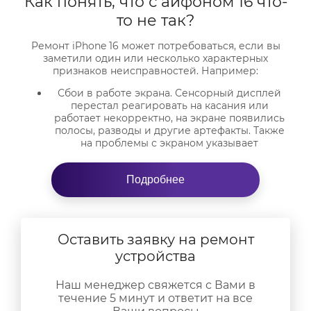
Как понять, что с айфоном 16 что-
то не так?
Ремонт iPhone 16 может потребоваться, если вы
заметили один или несколько характерных
признаков неисправностей. Например:
Сбои в работе экрана. Сенсорный дисплей
перестал реагировать на касания или
работает некорректно, на экране появились
полосы, разводы и другие артефакты. Также
на проблемы с экраном указывает
“выгорание” (это видимые следы от иконок и
элементов интерфейса).
Подробнее
Проблемы с аккумулятором. Он либо
слишком быстро разряжается, либо не может
зарядиться до 100%, либо вообще не
заряжается. Также айфон с проблемным
аккумулятором будет постоянно выключаться
Оставить заявку на ремонт
даже при незначительной минусовой
устройства
температуре на улице.
Неисправная камера. Заметили, что камера
Наш менеджер свяжется с Вами в
вашего айфона 16 перестала фокусироваться
течение 5 минут и ответит на все
или не работает вспышка? Видите, что камера