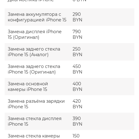
опытные мастера с квалификацией, но и
оборудование для восстановления разбитых
оригинальных модулей, микроскопы,
Замена аккумулятора с
290
осциллографы, индукционное паяльное
конфигурацией iPhone 15
BYN
оборудование. Все это позволяет вернуть к
работе даже самые проблемные айфоны.
Замена дисплея iPhone
790
15 (Оригинал)
BYN
Адекватная ценовая политика. Цена на ремонт
айфон 15 в нашем сервисном центре
Замена заднего стекла
250
формируется уже с учетом проведения работ, а
iPhone 15 (Аналог)
BYN
также стоимости деталей. Оплачивать можно
как банковскими картами, так и наличными. Все
Замена заднего стекла
прозрачно: никаких доплат и других “неприятных
450
iPhone 15 (Оригинал)
сюрпризов”.
BYN
Еще один повод починить айфон в AppleJam —
Замена основной
400
приятная атмосфера. У нас уютная зона отдыха с
камеры iPhone 15
BYN
бесплатным Wi-Fi, X-box, настольными играми, чаем
и кофе из кофемашины.
Замена разъёма зарядки
420
iPhone 15
BYN
Замена стекла дисплея
390
iPhone 15
BYN
Замена стекла камеры
150