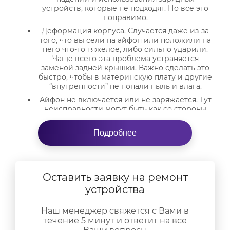
устройств, которые не подходят. Но все это
поправимо.
Деформация корпуса. Случается даже из-за
того, что вы сели на айфон или положили на
него что-то тяжелое, либо сильно ударили.
Чаще всего эта проблема устраняется
заменой задней крышки. Важно сделать это
быстро, чтобы в материнскую плату и другие
“внутренности” не попали пыль и влага.
Айфон не включается или не заряжается. Тут
неисправности могут быть как со стороны
АКБ или “железа”, так и в плане ПО. А еще в
устройство могли попасть пыль и влага. В
Подробнее
нашем сервисе точная причина будет
установлена при диагностике, а затем
специалисты выполнят ремонт iPhone 15.
Разбитый экран или стекло. Это одна из самых
Оставить заявку на ремонт
частых поломок, от которой не застрахованы
даже самые новые и защищенные айфоны. Но
устройства
и решается проблема легко: в
сервисном
центре AppleJam
вам быстро заменят
Наш менеджер свяжется с Вами в
треснувшее стекло или экран и вернут
течение 5 минут и ответит на все
готовый к работе аппарат.