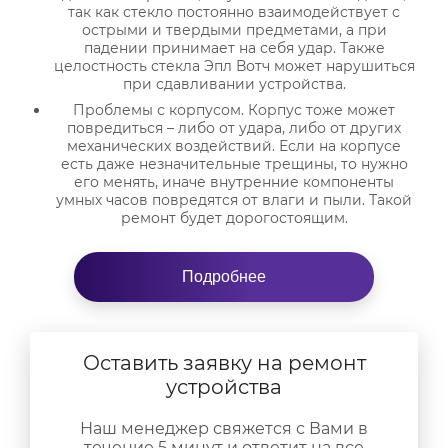
так как стекло постоянно взаимодействует с
острыми и твердыми предметами, а при
падении принимает на себя удар. Также
целостность стекла Эпл Вотч может нарушиться
при сдавливании устройства.
Проблемы с корпусом. Корпус тоже может
повредиться – либо от удара, либо от других
механических воздействий. Если на корпусе
есть даже незначительные трещины, то нужно
его менять, иначе внутренние компоненты
умных часов повредятся от влаги и пыли. Такой
ремонт будет дорогостоящим.
Быстро разряжается аккумулятор.
Ремонт Эпл
Вотч
2 потребуется и в том случае, если есть
Подробнее
сбои в работе батареи гаджета, либо у нее
значительный износ. В таких случаях придется
поменять аккумулятор на новую оригинальную
запчасть, после чего гаджет будет работать без
сбоев еще долго.
Оставить заявку на ремонт
Сбои в работе системы. Здесь причины могут
устройства
быть разными. Но «симптомы» всегда
неприятные: умные часы не могут связаться с
Наш менеджер свяжется с Вами в
айфоном, вы не видите уведомления, не можете
течение 5 минут и ответит на все