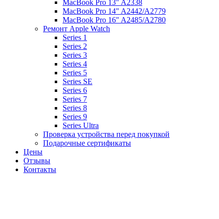
MacBook Pro 13" A2338
MacBook Pro 14" A2442/A2779
MacBook Pro 16" A2485/A2780
Ремонт Apple Watch
Series 1
Series 2
Series 3
Series 4
Series 5
Series SE
Series 6
Series 7
Series 8
Series 9
Series Ultra
Проверка устройства перед покупкой
Подарочные сертификаты
Цены
Отзывы
Контакты