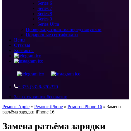
Series 6
Series 7
Series 8
Series 9
Series Ultra
Проверка устройства перед покупкой
Подарочные сертификаты
Цены
Отзывы
Контакты
+ 375 (33) 6-370-370
Заказать звонок бесплатно
Ремонт Apple
»
Ремонт iPhone
»
Ремонт iPhone 16
»
Замена
разъёма зарядки iPhone 16
Замена разъёма зарядки