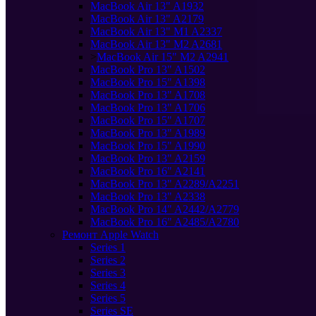
MacBook Air 13" A1932
MacBook Air 13" A2179
MacBook Air 13" M1 A2337
MacBook Air 13" M2 A2681
>
MacBook Air 15" M2 A2941
MacBook Pro 13" A1502
MacBook Pro 15" A1398
MacBook Pro 13" A1708
MacBook Pro 13" A1706
MacBook Pro 15" A1707
MacBook Pro 13" A1989
MacBook Pro 15" A1990
MacBook Pro 13" A2159
MacBook Pro 16" A2141
MacBook Pro 13" A2289/A2251
MacBook Pro 13" A2338
MacBook Pro 14" A2442/A2779
MacBook Pro 16" A2485/A2780
Ремонт Apple Watch
Series 1
Series 2
Series 3
Series 4
Series 5
Series SE