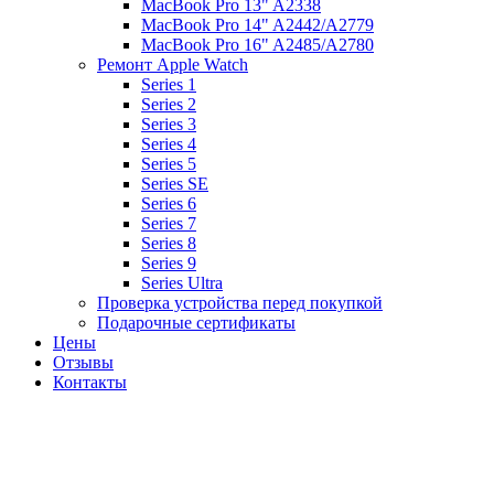
MacBook Pro 13" A2338
MacBook Pro 14" A2442/A2779
MacBook Pro 16" A2485/A2780
Ремонт Apple Watch
Series 1
Series 2
Series 3
Series 4
Series 5
Series SE
Series 6
Series 7
Series 8
Series 9
Series Ultra
Проверка устройства перед покупкой
Подарочные сертификаты
Цены
Отзывы
Контакты