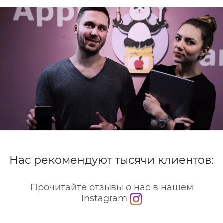
так и о длительности ремонта уже после
диагностики, что позволит принять взвешенное
решение.
У вас повредилось заднее стекло смартфона и вы
хотели бы узнать точную стоимость замены заднего
стекла iphone 16 plus? Позвоните или напишите
нам онлайн, а лучше привозите устройство в
сервисный центр на бесплатную диагностику в
любое удобное время.
Нас рекомендуют тысячи клиентов:
Прочитайте отзывы о нас в нашем
Instagram