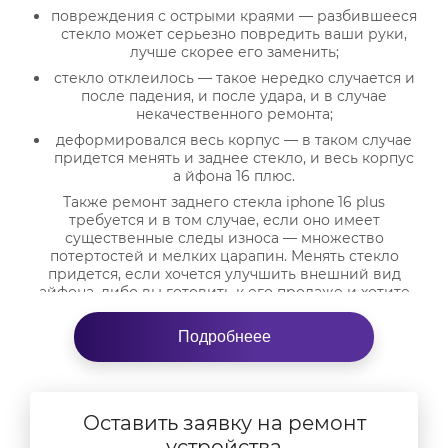
повреждения с острыми краями — разбившееся
стекло может серьезно повредить ваши руки,
лучше скорее его заменить;
стекло отклеилось — такое нередко случается и
после падения, и после удара, и в случае
некачественного ремонта;
деформировался весь корпус — в таком случае
придется менять и заднее стекло, и весь корпус
а йфона 16 плюс.
Также ремонт заднего стекла iphone 16 plus
требуется и в том случае, если оно имеет
существенные следы износа — множество
потертостей и мелких царапин. Менять стекло
придется, если хочется улучшить внешний вид
айфона, либо вы готовить к его продаже и хотите
реализовать его более выгодно.
Подробнеее
От чего зависит стоимость
замены заднего стекла iphone 16
plus?
Оставить заявку на ремонт
Этот вид ремонта в нашем сервис один из самых
устройства