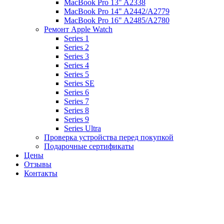
MacBook Pro 13" A2338
MacBook Pro 14" A2442/A2779
MacBook Pro 16" A2485/A2780
Ремонт Apple Watch
Series 1
Series 2
Series 3
Series 4
Series 5
Series SE
Series 6
Series 7
Series 8
Series 9
Series Ultra
Проверка устройства перед покупкой
Подарочные сертификаты
Цены
Отзывы
Контакты