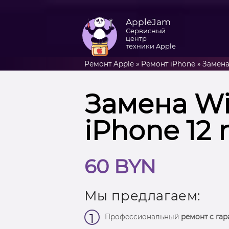
AppleJam
Сервисный
центр
техники Apple
Ремонт Apple
»
Ремонт iPhone
»
Замена
Замена Wi
iPhone 12 
60 BYN
Мы предлагаем:
1
Профессиональный
ремонт с гар