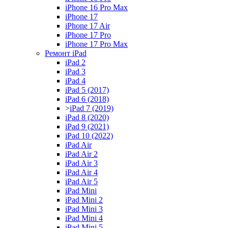
iPhone 16 Pro Max
iPhone 17
iPhone 17 Air
iPhone 17 Pro
iPhone 17 Pro Max
Ремонт iPad
iPad 2
iPad 3
iPad 4
iPad 5 (2017)
iPad 6 (2018)
>
iPad 7 (2019)
iPad 8 (2020)
iPad 9 (2021)
iPad 10 (2022)
iPad Air
iPad Air 2
iPad Air 3
iPad Air 4
iPad Air 5
iPad Mini
iPad Mini 2
iPad Mini 3
iPad Mini 4
iPad Mini 5