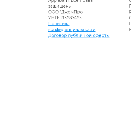
AppleJam. Все права
защищены.
ООО "ДжемПро"
УНП: 193687463
Политика
конфиденциальности
Договор публичной оферты