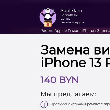
AppleJam
Сервисный
центр
техники Apple
Ремонт Apple
»
Ремонт iPhone
»
Замена
Замена в
iPhone 13 
140 BYN
Мы предлагаем:
1
Профессиональный
ремонт с гар