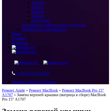
Series 6
Series 7
Series 8
Series 9
Series Ultra
Проверка устройства перед покупкой
Подарочные сертификаты
Цены
Отзывы
Контакты
+ 375 (33) 6-370-370
Заказать звонок бесплатно
Ремонт Apple
»
Ремонт MacBook
»
Ремонт MacBook Pro 15"
A1707
»
Замена верхней крышки (матрица в сборе) MacBook
Pro 15″ A1707