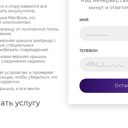
Наш менеджер свя
я и откручиваются все
минут и ответи
ить аккумулятор.
шка MacBook, что
ИМЯ:
м компонентам.
атрицу от логической платы,
нения.
верхняя крышка (матрица) с
щью специальных
 избежать повреждений.
ТЕЛЕФОН:
 новая верхняя крышка
е соединения надежно
т устройство и проверяет
нкции, чтобы убедиться, что
орректно.
Оста
рышка, и все винты
ать услугу
крышки
MacBook Air 13