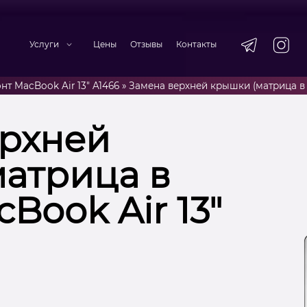
Услуги
Цены
Отзывы
Контакты
нт MacBook Air 13" A1466
»
Замена верхней крышки (матрица в с
ерхней
атрица в
Book Air 13″