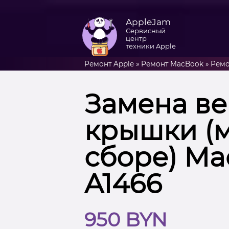
AppleJam
Сервисный
центр
техники Apple
Ремонт Apple
»
Ремонт MacBook
»
Ремо
Замена в
крышки (м
сборе) Mac
A1466
950 BYN