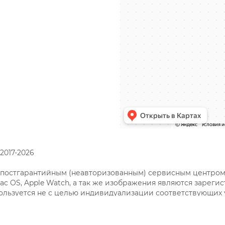
2017-2026
постгарантийным (неавторизованным) сервисным центром. Т
S, Mac OS, Apple Watch, а так же изображения являются зар
ользуется не с целью индивидуализации соответствующих у
доставляемых услугах в отношении техники правообладате