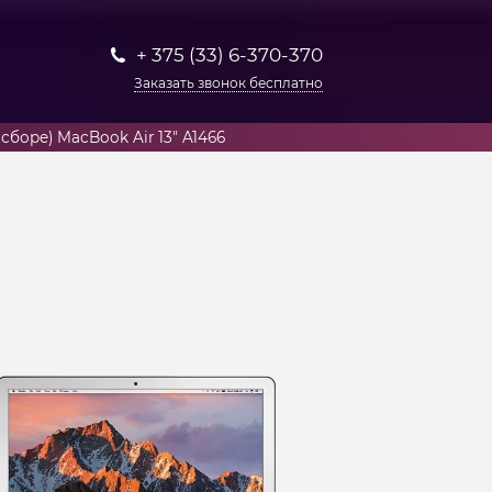
+ 375 (33) 6-370-370
Заказать звонок бесплатно
боре) MacBook Air 13″ A1466