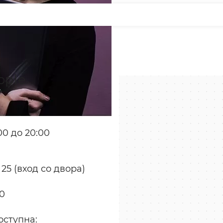
pple
0 до 20:00
 25 (вход со двора)
70
оступна: