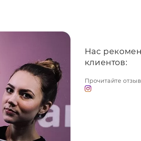
 центре
ытные специалисты,
ями и навыками для
а.
е запчасти, что
Нас рекомен
дежность вашего устройства.
клиентов:
ь значительное количество
ветствующих инструментов и
нтр по ремонту макбук
и силы.
Прочитайте отзыв
тся все функции устройства,
аботу после ремонта.
боре) на MacBook Air 13
ый требует
 структуры устройства.
ечивает качественный
печивая надежность и