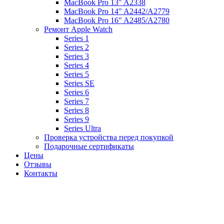
MacBook Pro 13" A2338
MacBook Pro 14" A2442/A2779
MacBook Pro 16" A2485/A2780
Ремонт Apple Watch
Series 1
Series 2
Series 3
Series 4
Series 5
Series SE
Series 6
Series 7
Series 8
Series 9
Series Ultra
Проверка устройства перед покупкой
Подарочные сертификаты
Цены
Отзывы
Контакты