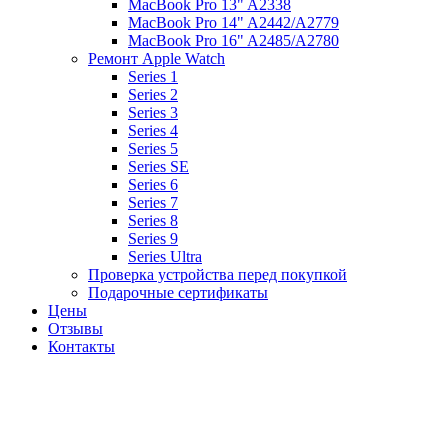
MacBook Pro 13" A2338
MacBook Pro 14" A2442/A2779
MacBook Pro 16" A2485/A2780
Ремонт Apple Watch
Series 1
Series 2
Series 3
Series 4
Series 5
Series SE
Series 6
Series 7
Series 8
Series 9
Series Ultra
Проверка устройства перед покупкой
Подарочные сертификаты
Цены
Отзывы
Контакты