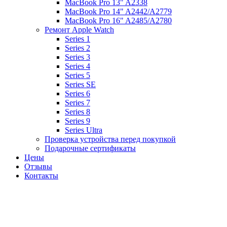
MacBook Pro 13" A2338
MacBook Pro 14" A2442/A2779
MacBook Pro 16" A2485/A2780
Ремонт Apple Watch
Series 1
Series 2
Series 3
Series 4
Series 5
Series SE
Series 6
Series 7
Series 8
Series 9
Series Ultra
Проверка устройства перед покупкой
Подарочные сертификаты
Цены
Отзывы
Контакты