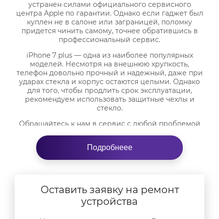
устранен силами официального сервисного
центра Apple по гарантии. Однако если гаджет был
куплен не в салоне или заграницей, поломку
придется чинить самому, точнее обратившись в
профессиональный сервис.
iPhone 7 plus — одна из наиболее популярных
моделей. Несмотря на внешнюю хрупкость,
телефон довольно прочный и надежный, даже при
ударах стекла и корпус остаются целыми. Однако
для того, чтобы продлить срок эксплуатации,
рекомендуем использовать защитные чехлы и
стекло.
Обращайтесь к нам в сервис с любой проблемой
телефонов и техники данного бренда. Мы
специализируемся на «яблочной» продукции.
Подробнеее
Поэтому гарантируем качество ремонта и
производим замену только на оригинальные
запчасти. Может работать на выезде, совершая
быстрый ремонт от 10 до 30 минут, либо беремся за
сложные неполадки, устранение которых займет
Оставить заявку на ремонт
несколько дней.
устройства