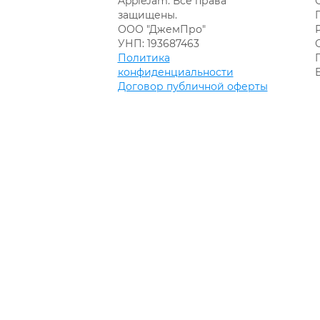
AppleJam. Все права
защищены.
ООО "ДжемПро"
УНП: 193687463
Политика
конфиденциальности
Договор публичной оферты