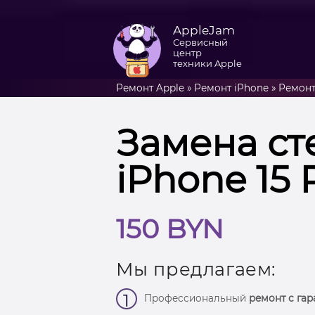
AppleJam
Сервисный
центр
техники Apple
Ремонт Apple
»
Ремонт iPhone
»
Ремонт
Замена ст
iPhone 15 
150 BYN
Мы предлагаем:
1
Профессиональный
ремонт с гар