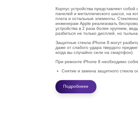
Корпус устройства представляет собой 
панелей и металлического шасси, на к
плата и остальные элементы. Стеклянн
инженерам Apple реализовать беспрово
устройства в 2 раза более хрупким, вед
разбиться не только дисплей, но тыльна
Защитные стекла iPhone 8 могут разбить
даже от слабого удара твердого предме
когда вы случайно сели на смартфон).
При ремонте iPhone 8 необходимо соб
Снятие и замена защитного стекла о
использованием специальных инстру
соответствии с установленной изгот
шагов.
Подробнеее
Этот вид ремонта предполагает разб
дисплейного модуля.
Необходимость сохранить водонепро
делает ремонт этого устройства боле
заменой защитных стекол других мод
Почему замену стекл
доверить профессио