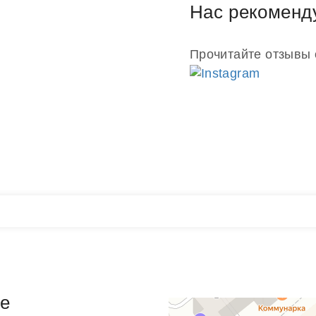
Нас рекоменд
 корпуса в сочетании с
ложнения конструкции корпуса
обслуживание данного
Прочитайте отзывы 
пециализированном сервисном
e