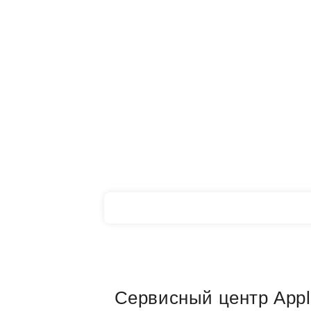
Использование стекла для изготовления
водонепроницаемостью потребовали ус
iPhone 8. Поэтому ремонт и сервисное 
смартфона должно осуществляться в с
центре с использованием
Сервисный центр Appl