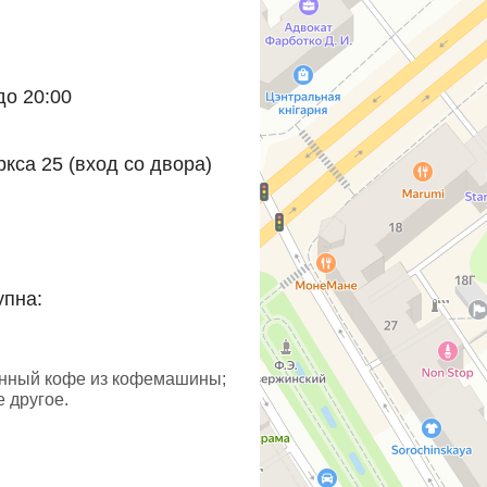
до 20:00
ркса 25 (вход со двора)
упна:
енный кофе из кофемашины;
е другое.