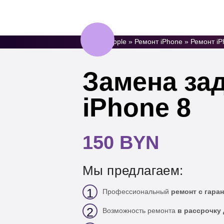
AppleJam
У
Сервисный центр
техники Apple
Ремонт Apple
»
Ремонт iPhone
»
Ремонт iP
Замена зад
iPhone 8
150 BYN
Мы предлагаем:
1
Профессиональный
ремонт с гаран
2
Возможность ремонта
в рассрочку 