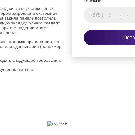
ТЕЛЕФОН:
сэндвич из двух стеклянных
отором закреплена системная
ая задняя панель позволила
дную зарядку, однако сделало
ь при его падении может
я панель.
Оста
ся не только при падении, но
та или сдавливания (например,
людать следующие требования:
существляются с
ментов и в строгом
овителем последовательностью
орку корпуса и снятие
ницаемость корпуса iPhone 8
е трудоемким, в сравнении с
елей iPhone.
а iPhone 8 нужно
налам