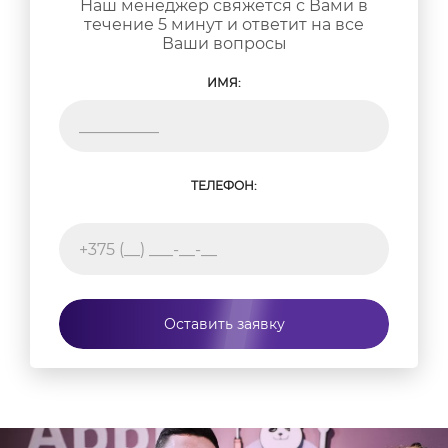
Наш менеджер свяжется с Вами в
частых и рутинных операций, с которыми
течение 5 минут и ответит на все
сталкиваются специалисты сервисных центров.
Ваши вопросы
Но это не значит, что действия специалиста легко
повторить в домашних условиях. Особенно если
ИМЯ:
ремонт связан с заменой стекла, потому что эта
операция требует особой осторожности и
использования промышленного фена для
плавления клеящего состава между внешним
защитным слоем экрана и матрицей.
ТЕЛЕФОН:
Попытка самостоятельной замены стекла iPhone 7
может привести к повреждению корпуса,
коннекторов, шлейфов, а также дорогостоящего
дисплейного модуля и системной платы. Это может
многократно увеличить
стоимость ремонта 7
айфона
или вообще сделать смартфон
непригодным для восстановления.
Оставить заявку