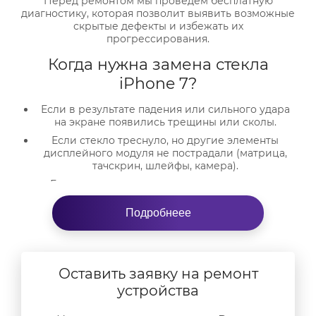
Перед ремонтом мы проведём бесплатную
диагностику, которая позволит выявить возможные
скрытые дефекты и избежать их
прогрессирования.
Когда нужна замена стекла
iPhone 7?
Если в результате падения или сильного удара
на экране появились трещины или сколы.
Если стекло треснуло, но другие элементы
дисплейного модуля не пострадали (матрица,
тачскрин, шлейфы, камера).
Если на экране остались царапины и следы
использования без чехла, дополнительных
защитных плёнок и стёкол.
Подробнеее
Почему замену стекла iPhone 7
стоит доверить профессионалам
Оставить заявку на ремонт
Экран — самая уязвимая часть смартфона. При
падениях, ударах и сдавливаниях корпуса она
устройства
страдает в первую очередь. Именно поэтому
ремонт экрана и замена стекла — одна из самых