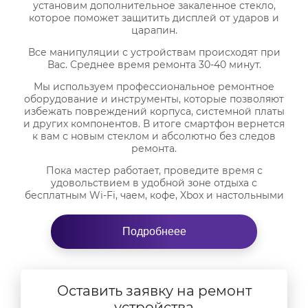
установим дополнительное закаленное стекло,
которое поможет защитить дисплей от ударов и
царапин.
Все манипуляции с устройствам происходят при
Вас. Среднее время ремонта 30-40 минут.
Мы используем профессиональное ремонтное
оборудование и инструменты, которые позволяют
избежать повреждений корпуса, системной платы
и других компонентов. В итоге смартфон вернется
к вам с новым стеклом и абсолютно без следов
ремонта.
Пока мастер работает, проведите время с
удовольствием в удобной зоне отдыха с
бесплатным Wi-Fi, чаем, кофе, Xbox и настольными
играми.
Как происходит замена стекла
Подробнеее
iPhone 6
Для разборки устройства используется
пластиковый медиатор и присоска для аккуратного
Оставить заявку на ремонт
отделения дисплейного модуля от корпуса,
устройства