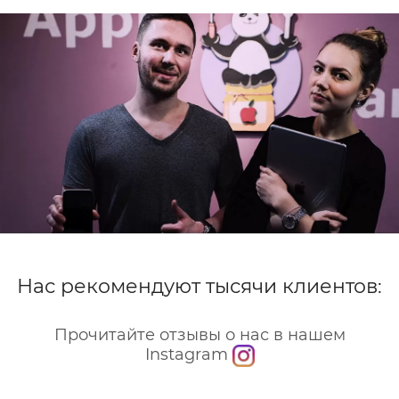
кнопки Home, тачскрина и матрицы.
Затем с дисплейного модуля снимаются
слуховой динамик, шлейфы и защитная рамка.
После этого меняется защитное стекло.
Старое отклеивают путем прогрева дисплея
промышленным феном. Затем аккуратно
устанавливают новое стекло, собирают
дисплейный модуль и устанавливают его на
устройство.
Перед возвращением владельцу мастер
тестирует все датчики, камеры, кнопки и
сенсоры устройства
Нас рекомендуют тысячи клиентов:
Прочитайте отзывы о нас в нашем
Instagram