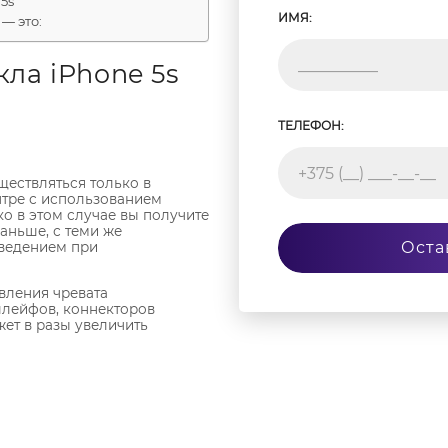
5s
ИМЯ:
 — это:
ла iPhone 5s
ТЕЛЕФОН:
ществляться только в
тре с использованием
о в этом случае вы получите
аньше, с теми же
Оста
ведением при
вления чревата
лейфов, коннекторов
жет в разы увеличить
одит бесплатную
ых внутренних
льной методики