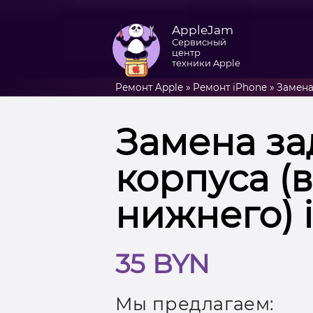
AppleJam
Сервисный
центр
техники Apple
Ремонт Apple
»
Ремонт iPhone
»
Замена
Замена за
корпуса (
нижнего) 
35 BYN
Мы предлагаем: