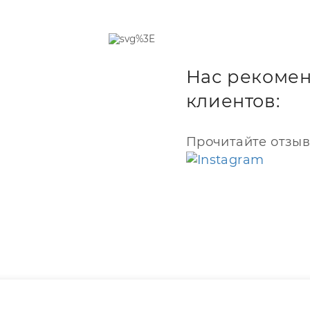
ециализированное
я официальных сервисных
 стекла
лейного модуля
Нас рекомен
сного отключения шлейфов
для разборки техники Apple
клиентов:
ыми насадками
ентр? Не беда! Закажите
Прочитайте отзыв
. Поменяем стекло iPhone
иально оборудованном
ны стекла
вании устройства был
а, придется менять весь
родолжает реагировать на
 ухудшилось, можно
аменой защитного стекла.