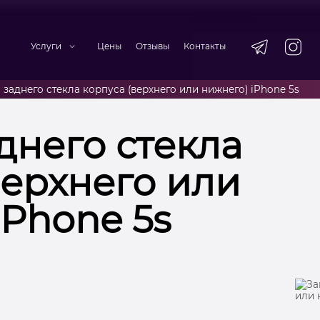
Услуги
Цены
Отзывы
Контакты
 заднего стекла корпуса (верхнего или нижнего) iPhone 5s
днего стекла
верхнего или
iPhone 5s