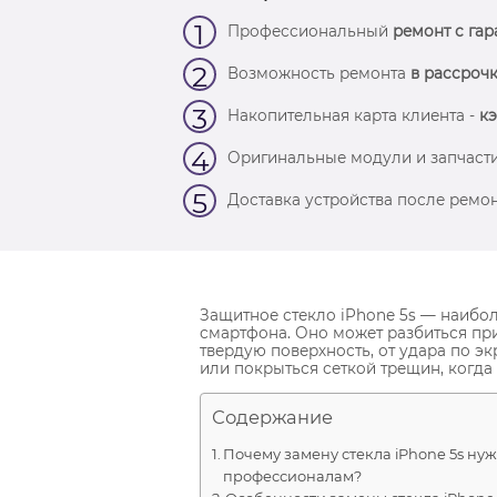
1
Профессиональный
ремонт с гар
2
Возможность ремонта
в рассрочк
3
Накопительная карта клиента -
кэ
4
Оригинальные модули и запчасти
5
Доставка устройства после ремон
Защитное стекло iPhone 5s — наибол
смартфона. Оно может разбиться при
твердую поверхность, от удара по э
или покрыться сеткой трещин, когда 
Содержание
Почему замену стекла iPhone 5s ну
профессионалам?