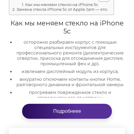
Как мы меняем стекло на iPhone 5c
Замена стекла iPhone 5с от Apple Jam — это:
Как мы меняем стекло на iPhone
5c
осторожно разбираем корпус с помощью
специальных инструментов для
профессионального ремонта (диэлектрические
отвертки, присоска для отсоединения дисплея,
промышленный фен и др).
извлекаем дисплейный модуль из корпуса;
аккуратно отключаем контакты кнопки Home,
разговорного динамика и фронтальной камеры
прогреваем поврежденное стекло и
отсоединяем его от матрицы
устанавливаем новое оригинальное стекло
Подробнеее
подключение коннекторов и шлейфов к
дисплейному модулю
сборка корпуса