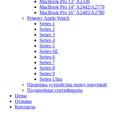
MacBook Pro 13" A2338
MacBook Pro 14" A2442/A2779
MacBook Pro 16" A2485/A2780
Ремонт Apple Watch
Series 1
Series 2
Series 3
Series 4
Series 5
Series SE
Series 6
Series 7
Series 8
Series 9
Series Ultra
Проверка устройства перед покупкой
Подарочные сертификаты
Цены
Отзывы
Контакты