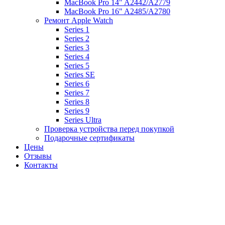
MacBook Pro 14" A2442/A2779
MacBook Pro 16" A2485/A2780
Ремонт Apple Watch
Series 1
Series 2
Series 3
Series 4
Series 5
Series SE
Series 6
Series 7
Series 8
Series 9
Series Ultra
Проверка устройства перед покупкой
Подарочные сертификаты
Цены
Отзывы
Контакты