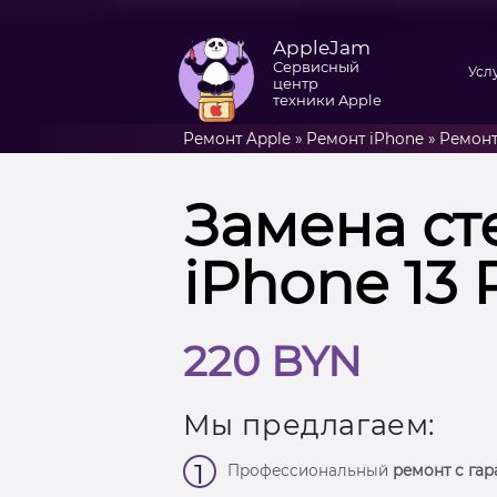
AppleJam
Сервисный
Усл
центр
техники Apple
Ремонт Apple
»
Ремонт iPhone
»
Ремонт
Замена ст
iPhone 13 
220 BYN
Мы предлагаем:
1
Профессиональный
ремонт с гар