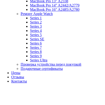
MacBook Pro 13" A2338
MacBook Pro 14" A2442/A2779
MacBook Pro 16" A2485/A2780
Ремонт Apple Watch
Series 1
Series 2
Series 3
Series 4
Series 5
Series SE
Series 6
Series 7
Series 8
Series 9
Series Ultra
Проверка устройства перед покупкой
Подарочные сертификаты
Цены
Отзывы
Контакты