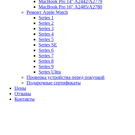
MacBook Pro 14" A2442/A2779
MacBook Pro 16" A2485/A2780
Ремонт Apple Watch
Series 1
Series 2
Series 3
Series 4
Series 5
Series SE
Series 6
Series 7
Series 8
Series 9
Series Ultra
Проверка устройства перед покупкой
Подарочные сертификаты
Цены
Отзывы
Контакты