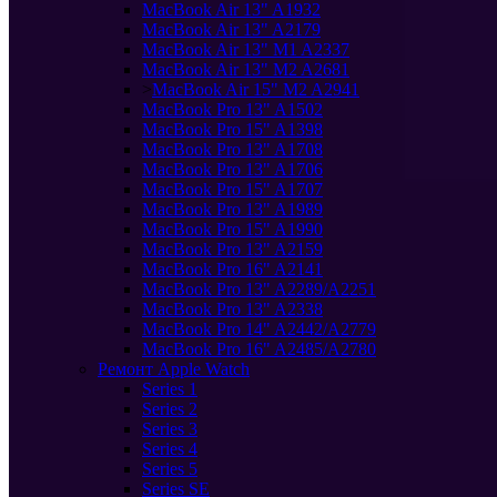
MacBook Air 13" A1932
MacBook Air 13" A2179
MacBook Air 13" M1 A2337
MacBook Air 13" M2 A2681
>
MacBook Air 15" M2 A2941
MacBook Pro 13" A1502
MacBook Pro 15" A1398
MacBook Pro 13" A1708
MacBook Pro 13" A1706
MacBook Pro 15" A1707
MacBook Pro 13" A1989
MacBook Pro 15" A1990
MacBook Pro 13" A2159
MacBook Pro 16" A2141
MacBook Pro 13" A2289/A2251
MacBook Pro 13" A2338
MacBook Pro 14" A2442/A2779
MacBook Pro 16" A2485/A2780
Ремонт Apple Watch
Series 1
Series 2
Series 3
Series 4
Series 5
Series SE