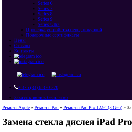
Series 6
Series 7
Series 8
Series 9
Series Ultra
Проверка устройства перед покупкой
Подарочные сертификаты
Цены
Отзывы
Контакты
+ 375 (33) 6-370-370
Заказать звонок бесплатно
Ремонт Apple
»
Ремонт iPad
»
Ремонт iPad Pro 12.9" (3 Gen)
»
За
Замена стекла дислея iPad Pro