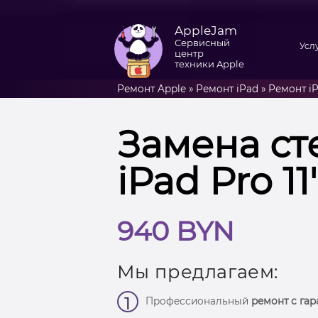
AppleJam
Сервисный
Усл
центр
техники Apple
Ремонт Apple
»
Ремонт iPad
»
Ремонт iPa
Замена ст
iPad Pro 11
940 BYN
Мы предлагаем:
1
Профессиональный
ремонт с гар