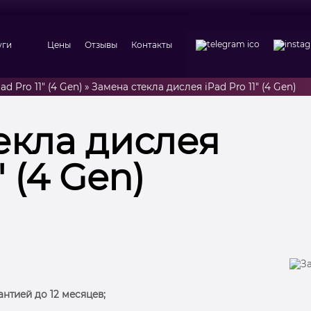
уги
Цены
Отзывы
Контакты
d Pro 11" (4 Gen)
»
Замена стекла дислея iPad Pro 11″ (4 Gen)
екла дислея
″ (4 Gen)
антией до 12 месяцев;