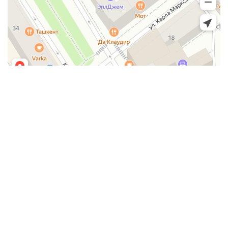
Сервисный центр по ремонту Apple© 2017-2026
Сервисный центр AppleJam является постгарантийным
(неавторизованным) сервисным центром. Торговые марки
Apple, iPhone, iPod, iPad, Mac, iMac, iTunes, MacBook, iOS, Mac
OS, Apple Watch, а так же изображения являются
зарегистрированным товарными знаками компании Apple Inc.
Обозначение используется не с целью индивидуализации
соответствующих услуг по ремонту, а с целью
информирования потребителей о предоставляемых услугах в
отношении техники правообладателя.