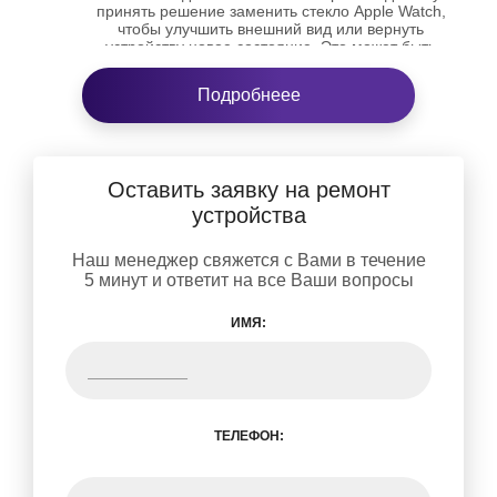
принять решение заменить стекло Apple Watch,
чтобы улучшить внешний вид или вернуть
устройству новое состояние. Это может быть
обусловлено просто желанием иметь идеальное и
целое стекло на своем Apple Watch.
Подробнеее
Важно отметить, что замена стекла Apple Watch должна
производиться в
сервисном центре Apple
, у специалиста с
опытом в ремонте данного устройства. Это гарантирует
использование оригинальных компонентов и
профессиональную установку, чтобы
восстановить Apple
Оставить заявку на ремонт
Watch
.
устройства
Наш менеджер свяжется с Вами в течение
5 минут и ответит на все Ваши вопросы
ИМЯ:
ТЕЛЕФОН: