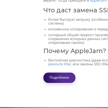
верите? Тогда приходите в
AppleJam
!
Что даст замена SS
более быструю загрузку (особенн
системы)
мгновенное копирование и перед
солидный общий прирост произв
сохранении исходных данных сист
оперативная память)
Почему AppleJam?
бесплатная диагностика (даже есл
ремонта iMac
или замены SSD iMa
мастера с опытом работы от 6 лет
гарантия — до 12 месяцев
Подробнеее
только оригинальные комплекту
инструменты
5 минут ходьбы от ст. м. «Октябрьс
уютная зона отдыха
возвращаем все старые и неиспра
остались после замены SSD iMac