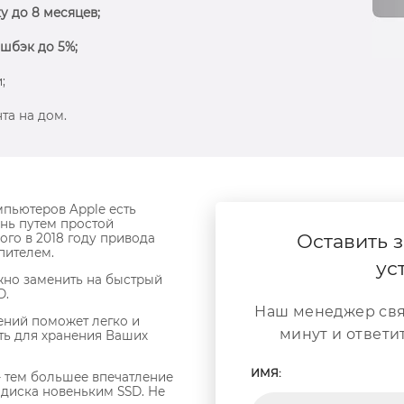
у до 8 месяцев;
шбэк до 5%;
;
та на дом.
пьютеров Apple есть
нь путем простой
Оставить з
го в 2018 году привода
пителем.
ус
ожно заменить на быстрый
D.
Наш менеджер свя
ений поможет легко и
минут и ответи
ть для хранения Ваших
ИМЯ:
 тем большее впечатление
 диска новеньким SSD. Не