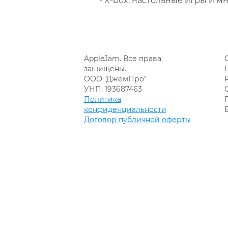
- X-box, настольные игры и мн
AppleJam. Все права
защищены.
ООО "ДжемПро"
УНП: 193687463
Политика
конфиденциальности
Договор публичной оферты