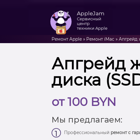
AppleJam
Сервисный
центр
техники Apple
Ремонт Apple
»
Ремонт iMac
»
Апгрейд 
Апгрейд ж
диска (SS
от 100 BYN
Мы предлагаем:
1
Профессиональный
ремонт с гар