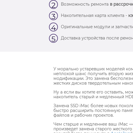
2
Возможность ремонта
в рассрочк
3
Накопительная карта клиента -
кэ
4
Оригинальные модули и запчасти
5
Доставка устройства после ремон
У морально устаревших моделей ком
неплохой шанс получить вторую жиз
модификации. Это замена бесполезно
жестких дисков твердотельным нако
Ну а если вы хотите его оставить, м
накопитель старый и медленный HD
Замена SSD iMac более новых покол
быстро расширить постоянную памя
файлов и рабочих проектов.
Чем старше и медленнее ваш iMac —
произведет замена старого жесткого