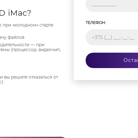
D iMac?
ТЕЛЕФОН:
о при «холодном» старте
ачу файлов
одительности — при
емы (процессор, видеочип,
Оста
и вы решите отказаться от
c)
ющие и профессиональные
кая»
вные детали, которые