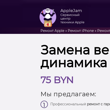
AppleJam
Сервисный
центр
техники Apple
Ремонт Apple
»
Ремонт iPhone
»
Ремонт
Замена ве
динамика 
75 BYN
Мы предлагаем:
1
Профессиональный
ремонт с гар