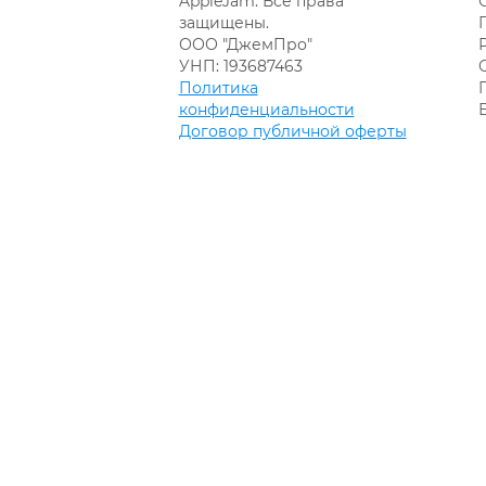
AppleJam. Все права
защищены.
ООО "ДжемПро"
УНП: 193687463
Политика
конфиденциальности
Договор публичной оферты