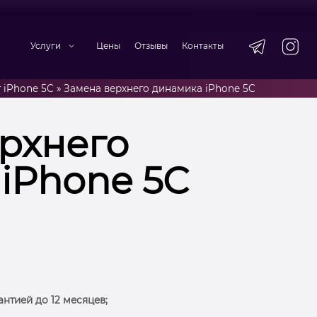
Услуги
Цены
Отзывы
Контакты
 iPhone 5C
»
Замена верхнего динамика iPhone 5C
рхнего
iPhone 5C
антией до 12 месяцев;