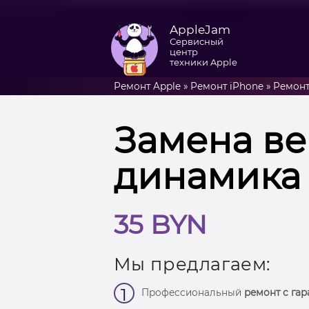
AppleJam
Сервисный
центр
техники Apple
Ремонт Apple
»
Ремонт iPhone
»
Ремонт
Замена ве
динамика 
35 BYN
Мы предлагаем:
1
Профессиональный
ремонт с гар