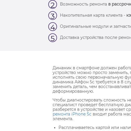
2
Возможность ремонта
в рассрочк
3
Накопительная карта клиента -
кэ
4
Оригинальные модули и запчасти
5
Доставка устройства после ремон
Динамик в смартфоне должен работат
устройство можно просто заменить, 
исполнять свою первоначальную фу
динамика Айфон 5c требуется в 8 сл
заменить деталь, чем восстанавлива
деформированную.
Чтобы диагностировать сложность н
специалист проведет бесплатную ди
разберется в устройстве и назовет с
ремонта iPhone 5c
входит работа мас
элемента.
Расплачиваетесь картой или нал