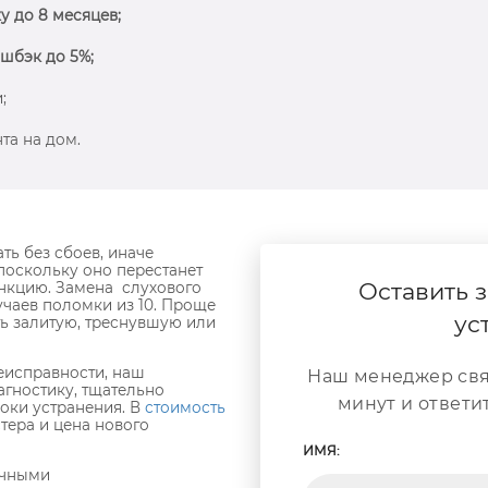
у до 8 месяцев;
шбэк до 5%;
;
та на дом.
ь без сбоев, иначе
поскольку оно перестанет
Оставить з
нкцию. Замена слухового
учаев поломки из 10. Проще
ус
ть залитую, треснувшую или
еисправности, наш
Наш менеджер свя
агностику, тщательно
минут и ответи
роки устранения. В
стоимость
тера и цена нового
ИМЯ:
ичными