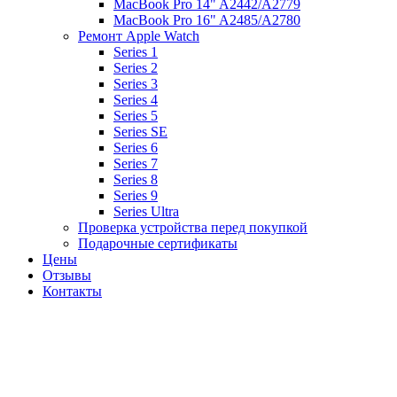
MacBook Pro 14" A2442/A2779
MacBook Pro 16" A2485/A2780
Ремонт Apple Watch
Series 1
Series 2
Series 3
Series 4
Series 5
Series SE
Series 6
Series 7
Series 8
Series 9
Series Ultra
Проверка устройства перед покупкой
Подарочные сертификаты
Цены
Отзывы
Контакты