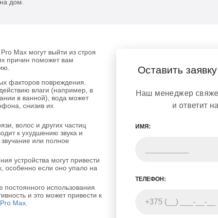
на дом.
Pro Max могут выйти из строя
их причин поможет вам
ию.
Оставить заявку
ых факторов повреждения.
действию влаги (например, в
Наш менеджер свяжет
ании в ванной), вода может
и ответит н
офона, снизив их
язи, волос и других частиц
ИМЯ:
водит к ухудшению звука и
 звучание или полное
ия устройства могут привести
, особенно если оно упало на
ТЕЛЕФОН:
те постоянного использования
ивность и это может привести к
 Pro Max
.