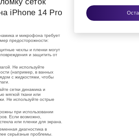
ломку сеток
а iPhone 14 Pro
Оста
намика и микрофона требует
мер предосторожности:
щитные чехлы и пленки могут
 повреждения и защитить от
лагой. Не используйте
ности (например, в ванных
рядом с жидкостями, чтобы
лаги.
айте сетки динамика и
ю мягкой ткани или
ки. Не используйте острые
рожны при использовании
ров. Если возможно,
текла или пленки для экрана.
еменная диагностика в
лее серьёзные проблемы.