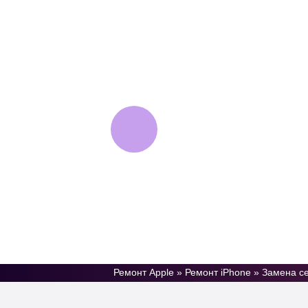
AppleJam
Сервисный центр
техники Apple
Ремонт Apple
»
Ремонт iPhone
»
Замена се