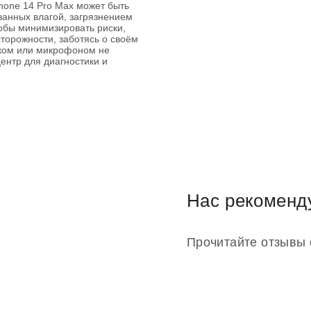
hone 14 Pro Max может быть
ванных влагой, загрязнением
обы минимизировать риски,
торожности, заботясь о своём
иком или микрофоном не
ентр для диагностики и
Нас рекоменд
Прочитайте отзывы 