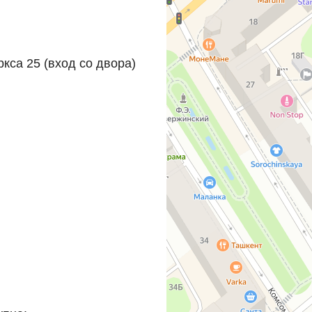
ркса 25 (вход со двора)