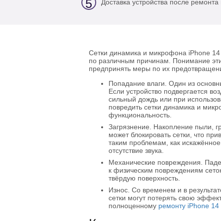
5
Доставка устройства после ремонта 
Сетки динамика и микрофона iPhone 14 
по различным причинам. Понимание эт
предпринять меры по их предотвращен
Попадание влаги. Один из основн
Если устройство подвергается воз
сильный дождь или при использов
повредить сетки динамика и микр
функциональность.
Загрязнение. Накопление пыли, гр
может блокировать сетки, что при
таким проблемам, как искажённое
отсутствие звука.
Механические повреждения. Паден
к физическим повреждениям сеток
твёрдую поверхность.
Износ. Со временем и в результа
сетки могут потерять свою эффект
полноценному
ремонту iPhone 14