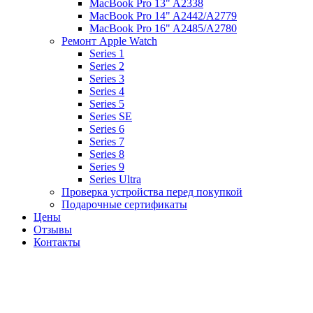
MacBook Pro 13" A2338
MacBook Pro 14" A2442/A2779
MacBook Pro 16" A2485/A2780
Ремонт Apple Watch
Series 1
Series 2
Series 3
Series 4
Series 5
Series SE
Series 6
Series 7
Series 8
Series 9
Series Ultra
Проверка устройства перед покупкой
Подарочные сертификаты
Цены
Отзывы
Контакты