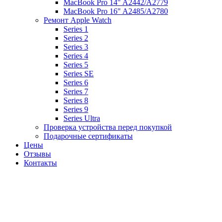
MacBook Pro 14" A2442/A2779
MacBook Pro 16" A2485/A2780
Ремонт Apple Watch
Series 1
Series 2
Series 3
Series 4
Series 5
Series SE
Series 6
Series 7
Series 8
Series 9
Series Ultra
Проверка устройства перед покупкой
Подарочные сертификаты
Цены
Отзывы
Контакты