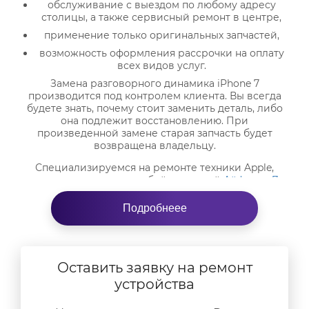
обслуживание с выездом по любому адресу
столицы, а также сервисный ремонт в центре,
применение только оригинальных запчастей,
возможность оформления рассрочки на оплату
всех видов услуг.
Замена разговорного динамика iPhone 7
производится под контролем клиента. Вы всегда
будете знать, почему стоит заменить деталь, либо
она подлежит восстановлению. При
произведенной замене старая запчасть будет
возвращена владельцу.
Специализируемся на ремонте техники Apple,
поэтому справимся с любой поломкой
Айфонов 7
и
прочих гаджетов этого бренда. Проблема может
возникнуть из-за механического повреждения
Подробнеее
телефона, попадания внутрь влаги или воды, а
также из-за банального износа деталей. Неважно,
как из причин привела к неисправности, важно,
что мы справимся с любой поломкой.
Оставить заявку на ремонт
устройства