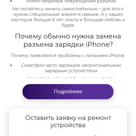
Имеет видимые повреждения разъема
Не пытайтесь чинить самостоятельно – для этого
нужны специальные знания и навыки. А у наших
мастеров больше 6 лет опыта и большая любовь к
Apple.
Почему обычно нужна замена
разъема зарядки iPhone?
Почему появляются проблемы с питанием iPhone:
Смартфон часто заряжали неоригинальным
зарядным устройством
Неисправный шлейф – заменим после
диагностики за 15-30 минут
Подробнеее
Некорректное подключение айфона к
компьютеру
Попадание влаги и пыли внутрь смартфона.
Никто не застрахован от указанных проблем.
Оставить заявку на ремонт
Самостоятельно их исправить не получится, но мы
справимся с проблемой любой сложности. После
устройства
бесплатной диагностики
выявим проблему и
исправим максимум за полчаса. Используем для