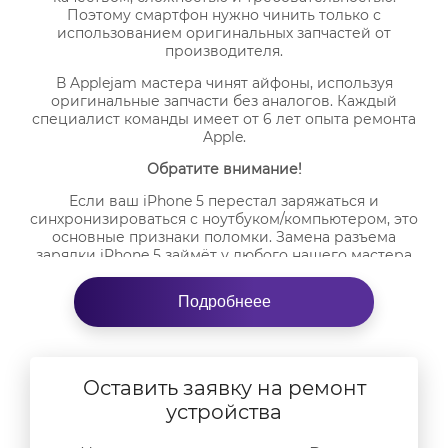
Поэтому смартфон нужно чинить только с
использованием оригинальных запчастей от
производителя.
В Applejam мастера чинят айфоны, используя
оригинальные запчасти без аналогов. Каждый
специалист команды имеет от 6 лет опыта ремонта
Apple.
Обратите внимание!
Если ваш iPhone 5 перестал заряжаться и
синхронизироваться с ноутбуком/компьютером, это
основные признаки поломки. Замена разъема
зарядки iPhone 5 займёт у любого нашего мастера
15-30 минут. За это время у нас в офисе вы можете
выпить кофе и насладиться приятной компанией. А
Подробнеее
если нет времени приехать в сервисный центр,
вызывайте специалиста на дом.
Мы рады дарить вашим продуктам Apple новую
жизнь!
Оставить заявку на ремонт
устройства